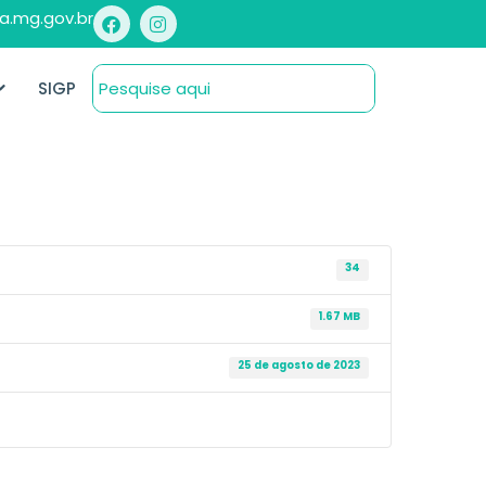
a.mg.gov.br
SIGP
34
1.67 MB
25 de agosto de 2023