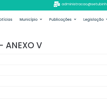
administracao@setubinh
otícias
Município
Publicações
Legislação
– ANEXO V