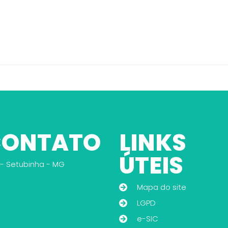
 CONTATO
LINKS
ÚTEIS
 - Setubinha - MG
Mapa do site
LGPD
e-SIC