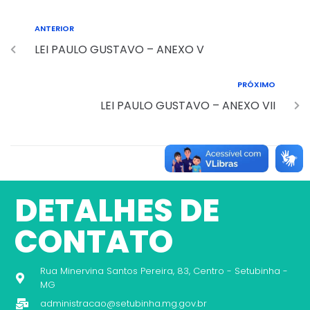
ANTERIOR
LEI PAULO GUSTAVO – ANEXO V
PRÓXIMO
LEI PAULO GUSTAVO – ANEXO VII
DETALHES DE
CONTATO
Rua Minervina Santos Pereira, 83, Centro - Setubinha -
MG
administracao@setubinha.mg.gov.br