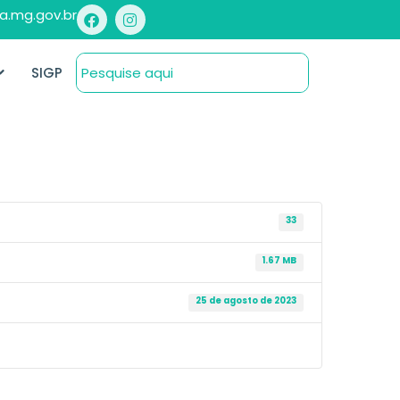
a.mg.gov.br
SIGP
33
1.67 MB
25 de agosto de 2023