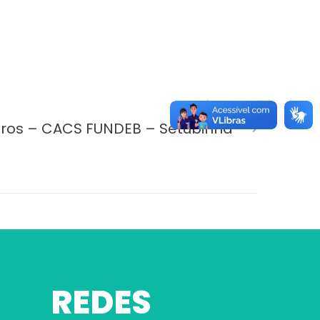
PRÓXIMO
os – CACS FUNDEB – Setubinha
REDES