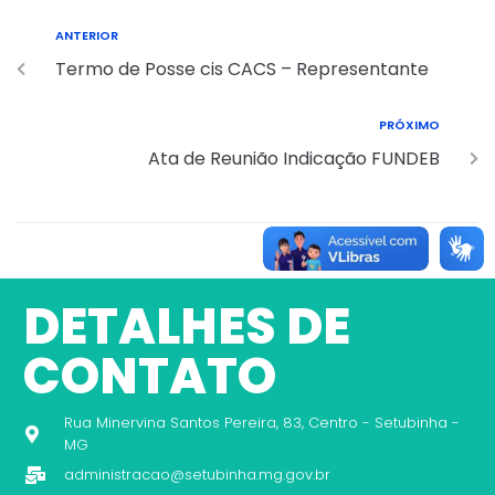
ANTERIOR
Termo de Posse cis CACS – Representante
PRÓXIMO
Ata de Reunião Indicação FUNDEB
DETALHES DE
CONTATO
Rua Minervina Santos Pereira, 83, Centro - Setubinha -
MG
administracao@setubinha.mg.gov.br