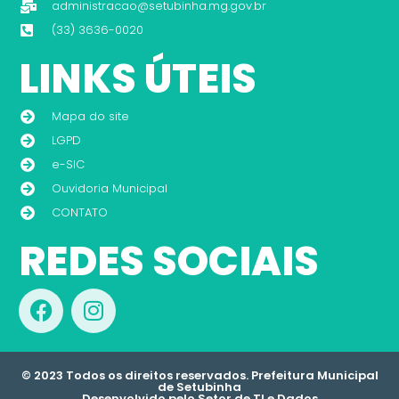
administracao@setubinha.mg.gov.br
(33) 3636-0020
LINKS ÚTEIS
Mapa do site
LGPD
e-SIC
Ouvidoria Municipal
CONTATO
REDES SOCIAIS
© 2023 Todos os direitos reservados. Prefeitura Municipal
de Setubinha
Desenvolvido pelo Setor de TI e Dados