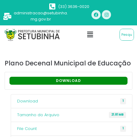
(33) 3636-0020
administracao@setubinha.
mg.gov.br
Plano Decenal Municipal de Educação
DOWNLOAD
Download
1
Tamanho do Arquivo
21.81 MB
File Count
1