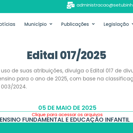
administracao@setubinh
otícias
Município
Publicações
Legislação
Edital 017/2025
 uso de suas atribuições, divulga o Edital 017 de 
ensino para o ano de 2025, com base na classificação
º 003/2024.
05 DE MAIO DE 2025
Clique para acessar os arquivos
DO ENSINO FUNDAMENTAL E EDUCAÇÃO INFANTIL