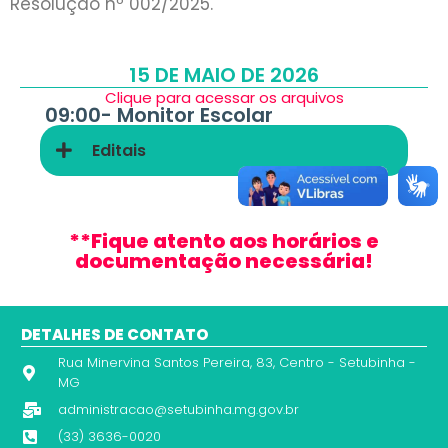
Resolução nº 002/2025.
15 DE MAIO DE 2026
Clique para acessar os arquivos
09:00-
Monitor Escolar
Editais
**Fique atento aos horários e
documentação necessária!
DETALHES DE CONTATO
Rua Minervina Santos Pereira, 83, Centro - Setubinha -
MG
administracao@setubinha.mg.gov.br
(33) 3636-0020