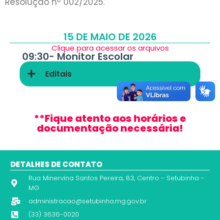
Resolução nº 002/2025.
15 DE MAIO DE 2026
Clique para acessar os arquivos
09:30-
Monitor Escolar
Editais
**Fique atento aos horários e
documentação necessária!
DETALHES DE CONTATO
Rua Minervina Santos Pereira, 83, Centro - Setubinha -
MG
administracao@setubinha.mg.gov.br
(33) 3636-0020