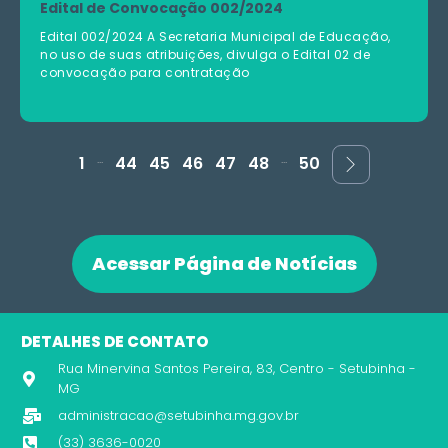
Edital de Convocação 002/2024
Edital 002/2024 A Secretaria Municipal de Educação,
no uso de suas atribuições, divulga o Edital 02 de
convocação para contratação
...
...
1
44
45
46
47
48
50
Acessar Página de Notícias
DETALHES DE CONTATO
Rua Minervina Santos Pereira, 83, Centro - Setubinha -
MG
administracao@setubinha.mg.gov.br
(33) 3636-0020