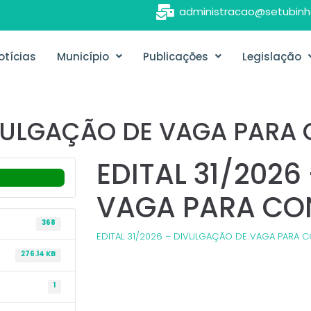
administracao@setubinh
otícias
Município
Publicações
Legislação
DIVULGAÇÃO DE VAGA PAR
EDITAL 31/202
VAGA PARA C
368
EDITAL 31/2026 – DIVULGAÇÃO DE VAGA PARA
276.14 KB
1