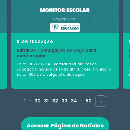
BLOG
EDUCAÇÃO
Edital 07 – Divulgação de vaga para
contratação
Edital 007/2025 A Secretaria Municipal de
Educação, no uso de suas atribuições, divulga o
Edital 007 de divulgação de vagas
...
...
1
30
31
32
33
34
50
Acessar Página de Notícias