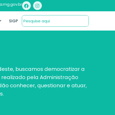
a.mg.gov.br
SIGP
s deste, buscamos democratizar a
 realizado pela Administração
ão conhecer, questionar e atuar,
s.