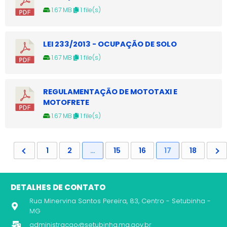
1.67 MB
1 file(s)
LEI 233/2013 - OCUPAÇÃO DE SOLO
1.67 MB
1 file(s)
REGULAMENTAÇÃO DE MOTOTAXI E
MOTOFRETE
1.67 MB
1 file(s)
1
2
…
15
16
17
18
DETALHES DE CONTATO
Rua Minervina Santos Pereira, 83, Centro - Setubinha -
MG
administracao@setubinha.mg.gov.br